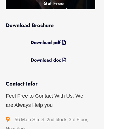
Get Free
Consulting
Download Brochure
Download pdf
Download doc
Contact Infor
Feel Free to Contact With Us. We
are Always Help you
56 Main Street, 2nd block, 3rd Floor,
New York