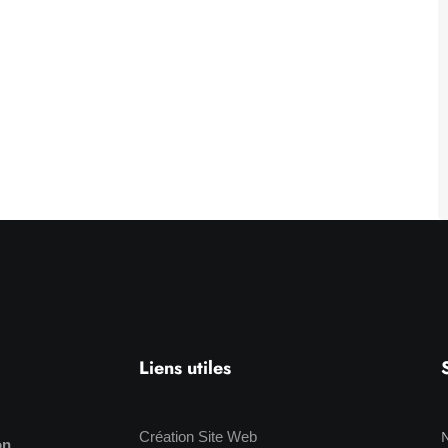
Liens utiles
N
Création Site Web
on